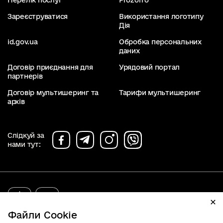
Перелік послуг
Prozorro
Зареєструватися
Використання логотипу
Дія
id.gov.ua
Обробка персональних
даних
Договір приєднання для
Урядовий портал
партнерів
Договір мультишеринг та
Тарифи мультишеринг
архів
Слідкуй за
нами тут:
diia.gov.ua
2019 - 2026. Всі права захищені.
Файли Cookie