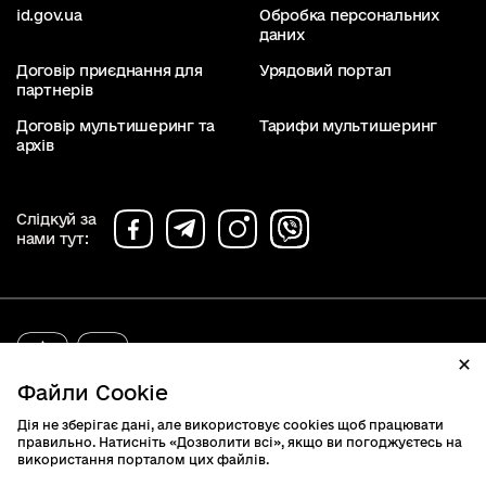
id.gov.ua
Обробка персональних
даних
Договір приєднання для
Урядовий портал
партнерів
Договір мультишеринг та
Тарифи мультишеринг
архів
Слідкуй за
нами тут:
diia.gov.ua
2019 - 2026. Всі права захищені.
Файли Cookie
Дія не зберігає дані, але використовує cookies щоб працювати
правильно. Натисніть «Дозволити всі», якщо ви погоджуєтесь на
використання порталом цих файлів.