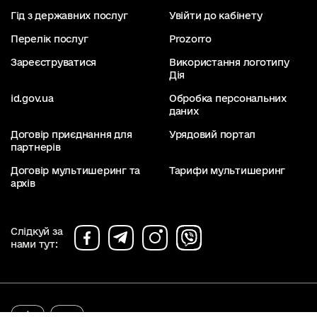
Гід з державних послуг
Увійти до кабінету
Перелік послуг
Prozorro
Зареєструватися
Використання логотипу
Дія
id.gov.ua
Обробка персональних
даних
Договір приєднання для
Урядовий портал
партнерів
Договір мультишеринг та
Тарифи мультишеринг
архів
Слідкуй за
нами тут:
diia.gov.ua