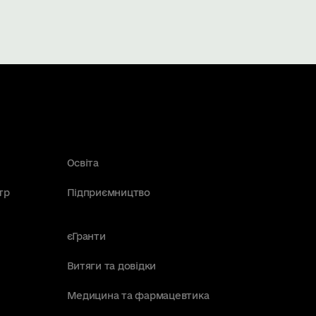
Освіта
тр
Підприємництво
єГранти
Витяги та довідки
Медицина та фармацевтика