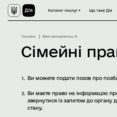
П
Каталог послуг
Що таке Дія
е
р
е
й
Головна
Мені виповнилось 14
т
и
Сімейні пра
д
о
о
с
н
Ви можете подати позов про позба
о
в
Ви маєте право на інформацію про
н
звернутися із запитом до органу д
о
г
стану.
о