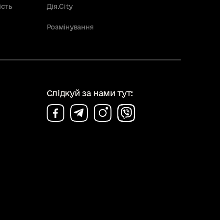
ість
Дія.City
Розмінування
Слідкуй за нами тут: