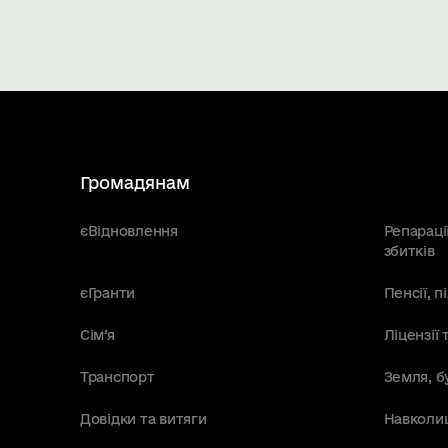
Громадянам
єВідновлення
Репараці
збитків
єГранти
Пенсії, 
Сім’я
Ліцензії 
Транспорт
Земля, б
Довідки та витяги
Навколи