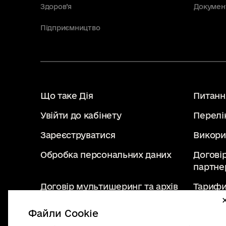
Здоров’я
Докумен
Підприємництво
Що таке Дія
Питання
Увійти до кабінету
Перелі
Зареєструватися
Викори
Обробка персональних даних
Догові
партне
Договір мультишеринг та архів
Тарифи
Файли Cookie