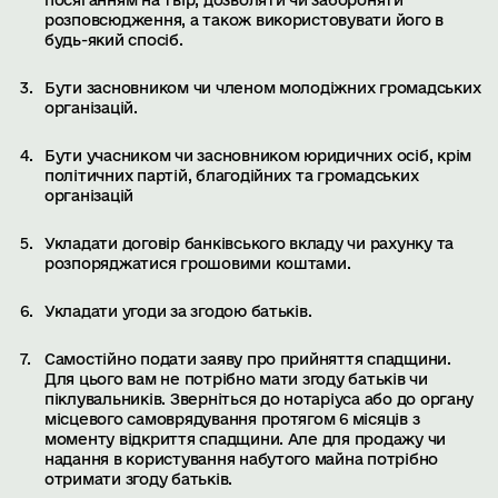
посяганням на твір, дозволяти чи забороняти
розповсюдження, а також використовувати його в
будь-який спосіб.
Бути засновником чи членом молодіжних громадських
організацій.
Бути учасником чи засновником юридичних осіб, крім
політичних партій, благодійних та громадських
організацій
Укладати договір банківського вкладу чи рахунку та
розпоряджатися грошовими коштами.
Укладати угоди за згодою батьків.
Самостійно подати заяву про прийняття спадщини.
Для цього вам не потрібно мати згоду батьків чи
піклувальників. Зверніться до нотаріуса або до органу
місцевого самоврядування протягом 6 місяців з
моменту відкриття спадщини. Але для продажу чи
надання в користування набутого майна потрібно
отримати згоду батьків.