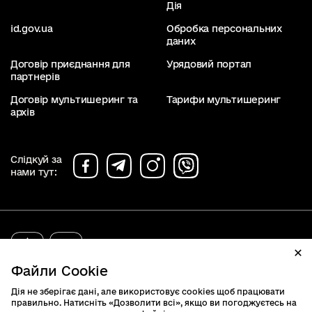
Дія
id.gov.ua
Обробка персональних
даних
Договір приєднання для
Урядовий портал
партнерів
Договір мультишеринг та
Тарифи мультишеринг
архів
Слідкуй за
нами тут:
diia.gov.ua
2019 - 2026. Всі права захищені.
Файли Cookie
Дія не зберігає дані, але використовує cookies щоб працювати
правильно. Натисніть «Дозволити всі», якщо ви погоджуєтесь на