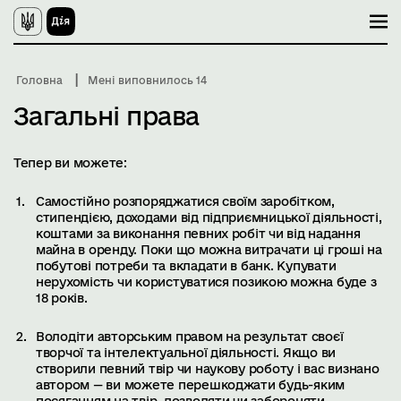
П
е
р
е
й
Головна
Мені виповнилось 14
т
и
Загальні права
д
о
о
с
Тепер ви можете:
н
о
Самостійно розпоряджатися своїм заробітком,
в
стипендією, доходами від підприємницької діяльності,
н
коштами за виконання певних робіт чи від надання
о
г
майна в оренду. Поки що можна витрачати ці гроші на
о
побутові потреби та вкладати в банк. Купувати
в
нерухомість чи користуватися позикою можна буде з
м
18 років.
і
с
т
Володіти авторським правом на результат своєї
у
творчої та інтелектуальної діяльності. Якщо ви
створили певний твір чи наукову роботу і вас визнано
автором — ви можете перешкоджати будь-яким