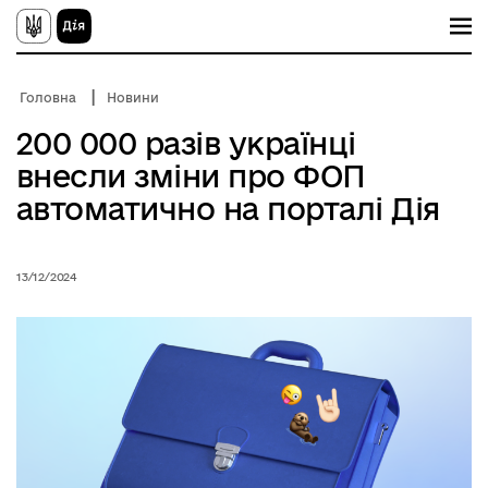
П
е
р
е
й
Головна
Новини
т
и
200 000 разів українці
д
о
внесли зміни про ФОП
о
с
автоматично на порталі Дія
н
о
в
н
13/12/2024
о
г
о
в
м
і
с
т
у