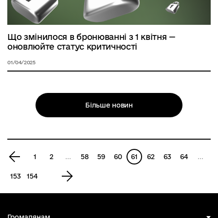
Що змінилося в бронюванні з 1 квітня —
оновлюйте статус критичності
01/04/2025
Більше новин
Попередня
1
2
...
58
59
60
61
62
63
64
...
сторінка
Наступна
153
154
сторінка
Громадянам