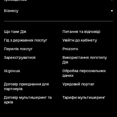
Бізнесу
Що таке Дія
Питання та відповіді
Гід з державних послуг
Увійти до кабінету
Перелік послуг
Prozorro
Зареєструватися
Використання логотипу
Дія
id.gov.ua
Обробка персональних
даних
Договір приєднання для
Урядовий портал
партнерів
Договір мультишеринг та
Тарифи мультишеринг
архів