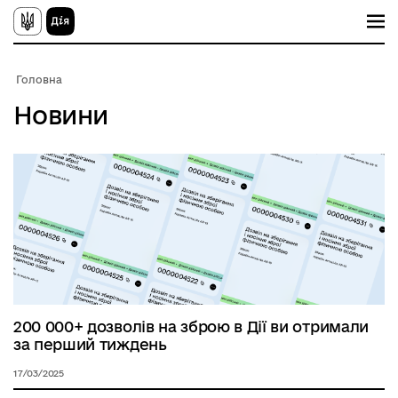
П
е
р
е
й
Головна
т
и
Новини
д
о
о
с
н
о
в
н
о
г
о
в
м
і
с
200 000+ дозволів на зброю в Дії ви отримали
т
за перший тиждень
у
17/03/2025