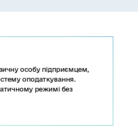
ізичну особу підприємцем,
истему оподаткування.
матичному режимі без