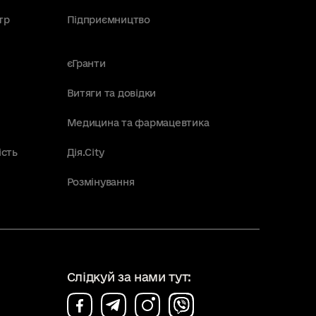
тр
Підприємництво
єГранти
Витяги та довідки
Медицина та фармацевтика
ість
Дія.City
Розмінування
Слідкуй за нами тут: