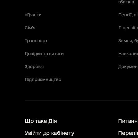
збитків
єГранти
Пенсії, 
Сім’я
Ліцензії 
Транспорт
Земля, б
Довідки та витяги
Навколи
Здоров’я
Докумен
Підприємництво
Що таке Дія
Питання
Увійти до кабінету
Перелі