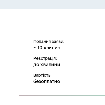
в
м
і
с
т
у
Подання заяви:
~ 10 хвилин
Реєстрація:
до хвилини
Вартість:
безоплатно