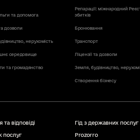
Репарації: міжнародний Реєс
пільги та допомога
збитків
та дозволи
Бронювання
удівництво, нерухомість
Транспорт
шнє середовище
Ліцензії та дозволи
ти та громадянство
Земля, будівництво, нерухом
Створення бізнесу
 та відповіді
Гід з державних послуг
к послуг
Prozorro