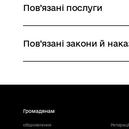
Пов’язані послуги
Пов’язані закони й нака
Громадянам
єВідновлення
Репараці