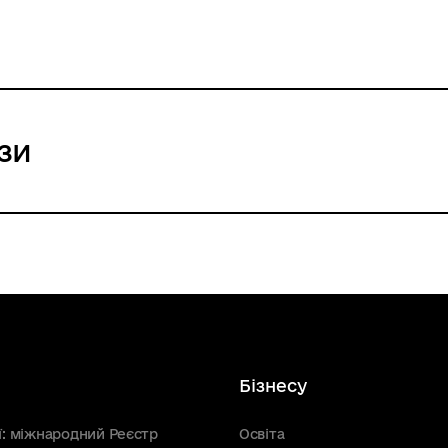
зи
Бізнесу
ї: міжнародний Реєстр
Освіта