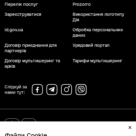
Перелік послуг
Prozorro
Зареєструватися
Використання логотипу
Дія
id.gov.ua
Обробка персональних
даних
Договір приєднання для
Урядовий портал
партнерів
Договір мультишеринг та
Тарифи мультишеринг
архів
Слідкуй за
нами тут:
diia.gov.ua
2019 - 2026. Всі права захищені.
Файли Cookie