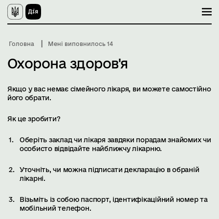
П
е
р
е
й
Головна
Мені виповнилось 14
т
и
Охорона здоров'я
д
о
о
с
Якщо у вас немає сімейного лікаря, ви можете самостійно
н
його обрати.
о
в
Як це зробити?
н
о
г
Оберіть заклад чи лікаря завдяки порадам знайомих чи
о
особисто відвідайте найближчу лікарню.
в
м
і
Уточніть, чи можна підписати декларацію в обраній
с
лікарні.
т
у
Візьміть із собою паспорт, ідентифікаційний номер та
мобільний телефон.