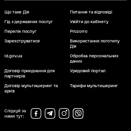
Що таке Дія
Питання та відповіді
Гід з державних послуг
Увійти до кабінету
Перелік послуг
Prozorro
Зареєструватися
Використання логотипу
Дія
id.gov.ua
Обробка персональних
даних
Договір приєднання для
Урядовий портал
партнерів
Договір мультишеринг та
Тарифи мультишеринг
архів
Слідкуй за
нами тут: