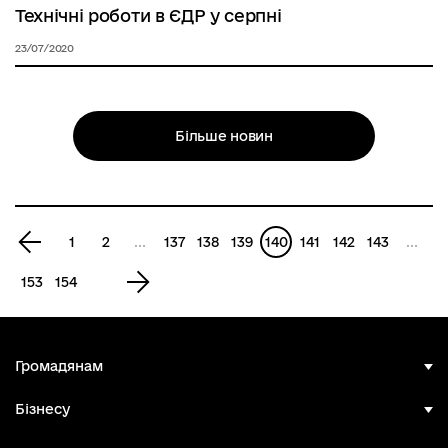
Технічні роботи в ЄДР у серпні
23/07/2020
Більше новин
Попередня
1
2
...
137
138
139
140
141
142
143
...
сторінка
Наступна
153
154
сторінка
Громадянам
Бізнесу