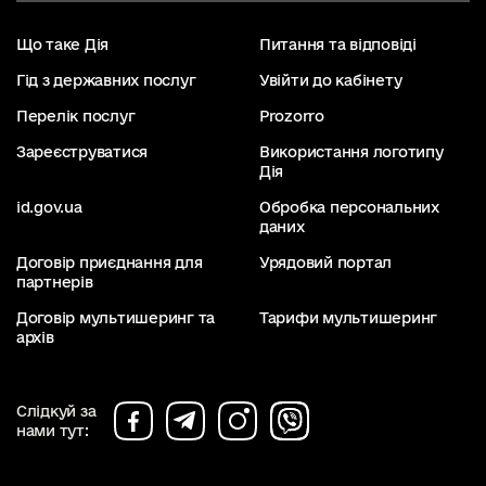
Що таке Дія
Питання та відповіді
Гід з державних послуг
Увійти до кабінету
Перелік послуг
Prozorro
Зареєструватися
Використання логотипу
Дія
id.gov.ua
Обробка персональних
даних
Договір приєднання для
Урядовий портал
партнерів
Договір мультишеринг та
Тарифи мультишеринг
архів
Слідкуй за
нами тут: