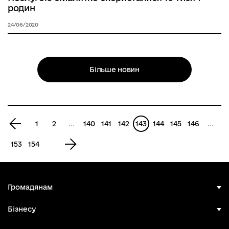
родин
24/06/2020
Більше новин
Попередня
1
2
...
140
141
142
143
144
145
146
...
сторінка
Наступна
153
154
сторінка
Громадянам
Бізнесу