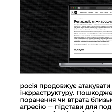
в
м
і
с
т
у
росія продовжує атакувати у
інфраструктуру. Пошкодже
поранення чи втрата близь
агресію — підстави для по