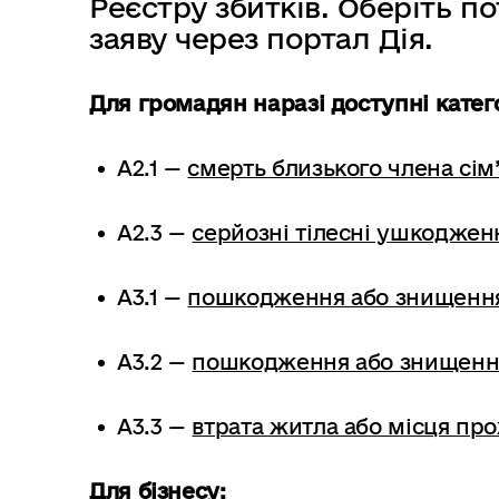
Реєстру збитків. Оберіть п
заяву через портал Дія.
Для громадян наразі доступні катего
A2.1 —
смерть близького члена сім’
A2.3 —
серйозні тілесні ушкоджен
A3.1 —
пошкодження або знищення
A3.2 —
пошкодження або знищенн
A3.3 —
втрата житла або місця пр
Для бізнесу: