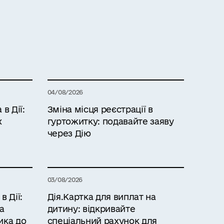
04/08/2026
в Дії:
Зміна місця реєстрації в
х
гуртожитку: подавайте заяву
через Дію
03/08/2026
 Дії:
Дія.Картка для виплат на
а
дитину: відкривайте
ика до
спеціальний рахунок для