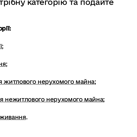
отрібну категорію та подайте
рії:
ї
;
ня
;
 житлового нерухомого майна
;
я нежитлового нерухомого майна
;
оживання
.