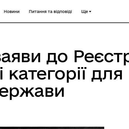
Новини
Питання та відповіді
Ще
аяви до Реєстр
і категорії дл
держави