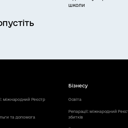
школи
пустіть
Бізнесу
ї: міжнародний Реєстр
Освіта
Репарації: міжнародний Реєс
пільги та допомога
збитків