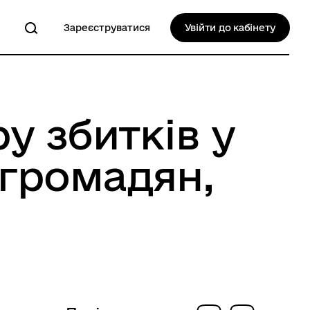
Зареєструватися
Увійти до кабінету
у збитків у
я громадян,