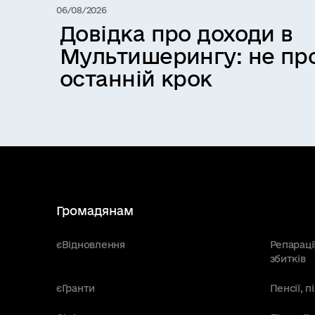
06/08/2026
Довідка про доходи в
Мультишерингу: не про
останній крок
Громадянам
єВідновлення
Репараці
збитків
єГранти
Пенсії, 