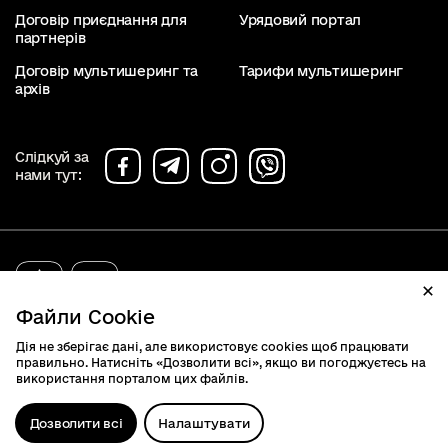
Договір приєднання для
Урядовий портал
партнерів
Договір мультишеринг та
Тарифи мультишеринг
архів
Слідкуй за
нами тут:
diia.gov.ua
2019 - 2026. Всі права захищені.
Файли Cookie
Дія не зберігає дані, але використовує cookies щоб працювати
правильно. Натисніть «Дозволити всі», якщо ви погоджуєтесь на
використання порталом цих файлів.
Дозволити всі
Налаштувати
Відк