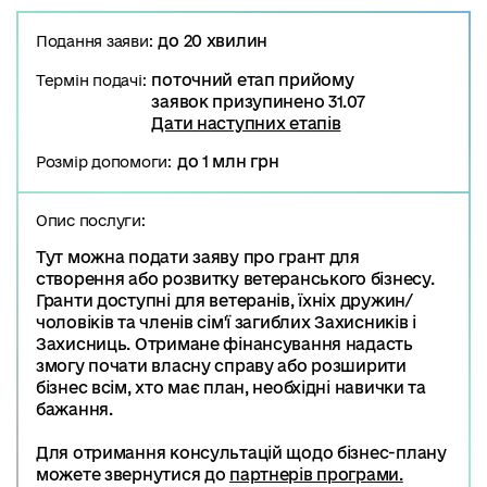
до 20 хвилин
Подання заяви:
поточний етап прийому
Термін подачі:
заявок призупинено 31.07
Дати наступних етапів
до 1 млн грн
Розмір допомоги:
Опис послуги:
Тут можна подати заяву про грант для
створення або розвитку ветеранського бізнесу.
Гранти доступні для ветеранів, їхніх дружин/
чоловіків та членів сім'ї загиблих Захисників і
Захисниць. Отримане фінансування надасть
змогу почати власну справу або розширити
бізнес всім, хто має план, необхідні навички та
бажання.
Для отримання консультацій щодо бізнес-плану
можете звернутися до
партнерів програми.